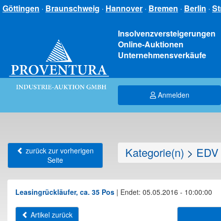
Göttingen
·
Braunschweig
·
Hannover
·
Bremen
·
Berlin
·
St
Insolvenzversteigerungen
Online-Auktionen
Unternehmensverkäufe
Anmelden
Kategorie(n)
>
EDV 
zurück zur vorherigen
Seite
Leasingrückläufer, ca. 35 Pos
|
Endet: 05.05.2016 - 10:00:00
Artikel zurück