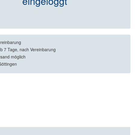
eingeloggt
reinbarung
lb 7 Tage, nach Vereinbarung
rsand möglich
öttingen