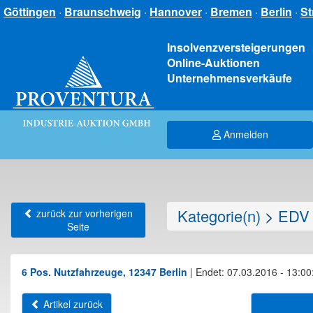
Göttingen
·
Braunschweig
·
Hannover
·
Bremen
·
Berlin
·
St
Insolvenzversteigerungen
Online-Auktionen
Unternehmensverkäufe
Anmelden
Kategorie(n)
>
EDV 
zurück zur vorherigen
Seite
6 Pos. Nutzfahrzeuge, 12347 Berlin
|
Endet: 07.03.2016 - 13:00
Artikel zurück