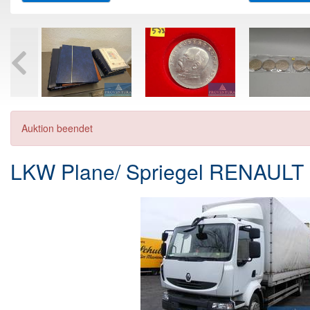
Auktion beendet
LKW Plane/ Spriegel RENAULT 