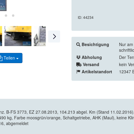
ID: 44234
Besichtigung
Nur am 
schrift
Abholung
Der Ter
Teilen
Versand
kein Ve
Artikelstandort
12347 B
nz. B-FS 3773, EZ 27.08.2013, 104.213 abgel. Km (Stand 11.02.20
 kg, Farbe moosgrün/orange, Schaltgetriebe, AHK (Maul), keine Klim
016, abgemeldet