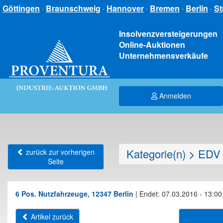
Göttingen
·
Braunschweig
·
Hannover
·
Bremen
·
Berlin
·
St
Insolvenzversteigerungen
Online-Auktionen
Unternehmensverkäufe
Anmelden
Kategorie(n)
>
EDV 
zurück zur vorherigen
Seite
6 Pos. Nutzfahrzeuge, 12347 Berlin
|
Endet: 07.03.2016 - 13:00
Artikel zurück