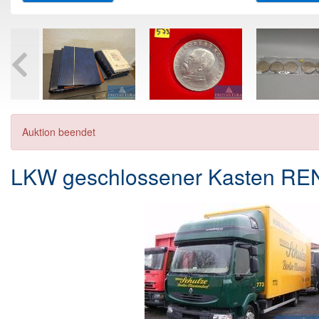
Auktion beendet
LKW geschlossener Kasten RE