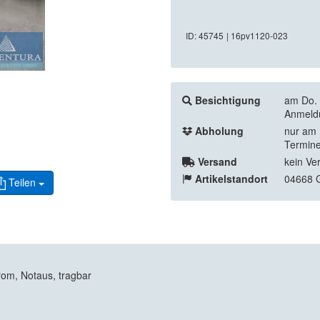
ID: 45745
| 16pv1120-023
Besichtigung
am Do. 
Anmeldu
Abholung
nur am 
Termine
Versand
kein Ve
Artikelstandort
04668 
Teilen
rom, Notaus, tragbar