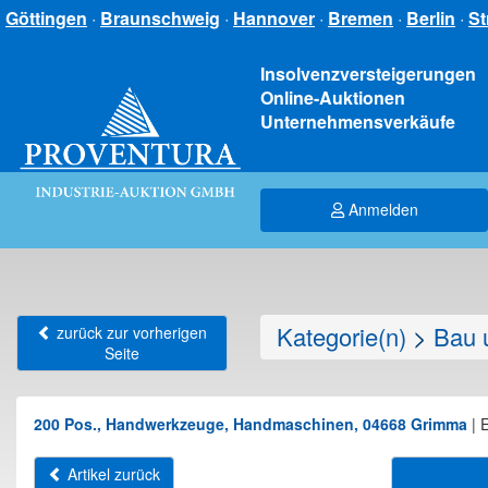
Göttingen
·
Braunschweig
·
Hannover
·
Bremen
·
Berlin
·
St
Insolvenzversteigerungen
Online-Auktionen
Unternehmensverkäufe
Anmelden
Kategorie(n)
>
Bau 
zurück zur vorherigen
Seite
200 Pos., Handwerkzeuge, Handmaschinen, 04668 Grimma
|
E
Artikel zurück