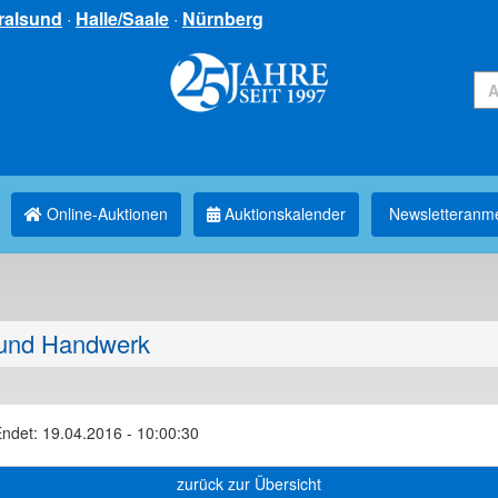
ralsund
·
Halle/Saale
·
Nürnberg
Online-Auktionen
Auktionskalender
Newsletter­anm
und Handwerk
ndet: 19.04.2016 - 10:00:30
zurück zur Übersicht