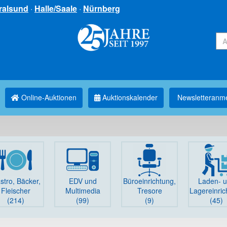
ralsund
·
Halle/Saale
·
Nürnberg
Online-Auktionen
Auktionskalender
Newsletter­anm
stro, Bäcker,
EDV und
Büro­einrichtung,
Laden- 
Fleischer
Multimedia
Tresore
Lager­einri
(214)
(99)
(9)
(45)