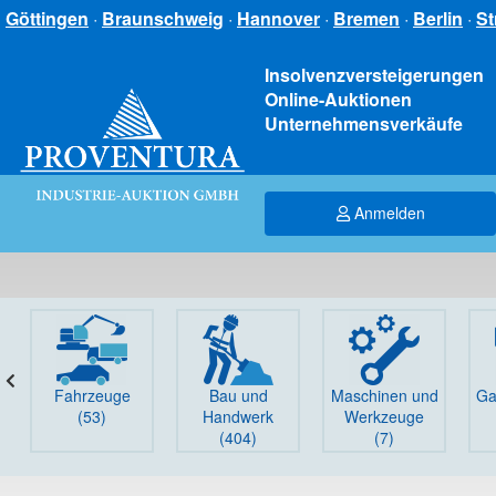
Göttingen
·
Braunschweig
·
Hannover
·
Bremen
·
Berlin
·
St
Insolvenzversteigerungen
Online-Auktionen
Unternehmensverkäufe
Anmelden
Fahrzeuge
Bau und
Maschinen und
Ga
(53)
Handwerk
Werkzeuge
(404)
(7)