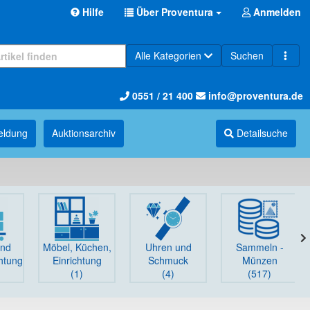
Hilfe
Über Proventura
Anmelden
Alle Kategorien
Suchen
0551 / 21 400
info@proventura.de
eldung
Auktions­archiv
Detailsuche
und
Möbel, Küchen,
Uhren und
Sammeln -
chtung
Einrichtung
Schmuck
Münzen
(1)
(4)
(517)