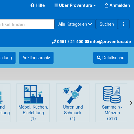
Hilfe
Über Proventura
Anmelden
Alle Kategorien
Suchen
0551 / 21 400
info@proventura.de
eldung
Auktions­archiv
Detailsuche
und
Möbel, Küchen,
Uhren und
Sammeln -
chtung
Einrichtung
Schmuck
Münzen
(1)
(4)
(517)