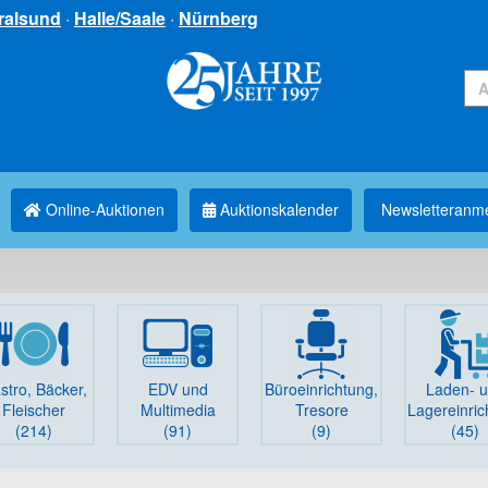
ralsund
·
Halle/Saale
·
Nürnberg
Online-Auktionen
Auktionskalender
Newsletter­anm
stro, Bäcker,
EDV und
Büro­einrichtung,
Laden- 
Fleischer
Multimedia
Tresore
Lager­einri
(214)
(91)
(9)
(45)