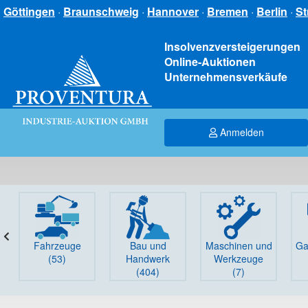
Göttingen
·
Braunschweig
·
Hannover
·
Bremen
·
Berlin
·
St
Insolvenzversteigerungen
Online-Auktionen
Unternehmensverkäufe
Anmelden
Fahrzeuge
Bau und
Maschinen und
Ga
(53)
Handwerk
Werkzeuge
(404)
(7)