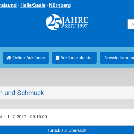
ralsund
·
Halle/Saale
·
Nürnberg
Online-Auktionen
Auktionskalender
Newsletter­anm
n und Schmuck
t: 11.12.2017 - 09:15:00
zurück zur Übersicht