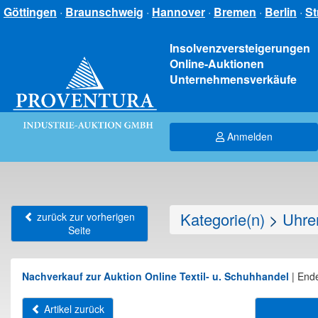
Göttingen
·
Braunschweig
·
Hannover
·
Bremen
·
Berlin
·
St
Insolvenzversteigerungen
Online-Auktionen
Unternehmensverkäufe
Anmelden
Kategorie(n)
>
Uhre
zurück zur vorherigen
Seite
Nachverkauf zur Auktion Online Textil- u. Schuhhandel
|
Ende
Artikel zurück