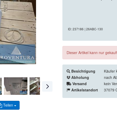
ID: 237186
| 26ABC-130
Dieser Artikel kann nur gekau
Besichtigung
Käufer 
Abholung
nach Ab
Versand
kein Ve
Artikelstandort
37079 G
Teilen