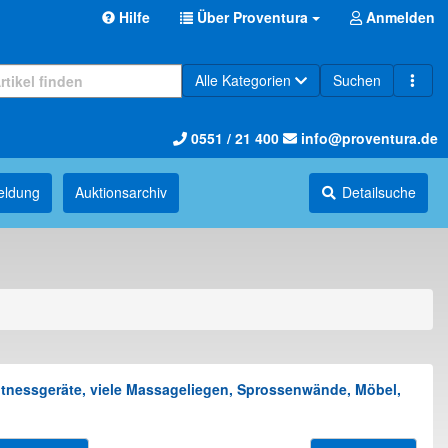
Hilfe
Über Proventura
Anmelden
Alle Kategorien
Suchen
0551 / 21 400
info@proventura.de
eldung
Auktions­archiv
Detailsuche
itnessgeräte, viele Massageliegen, Sprossenwände, Möbel,