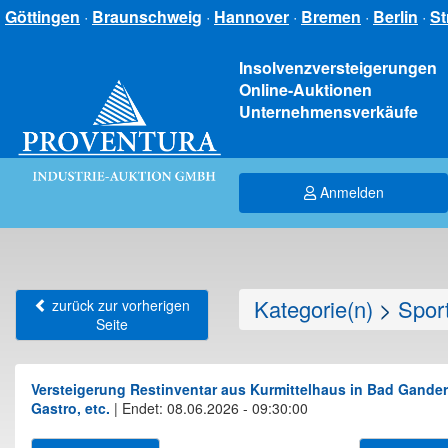
Göttingen
·
Braunschweig
·
Hannover
·
Bremen
·
Berlin
·
St
Insolvenzversteigerungen
Online-Auktionen
Unternehmensverkäufe
Anmelden
Kategorie(n)
>
Sport
zurück zur vorherigen
Seite
Versteigerung Restinventar aus Kurmittelhaus in Bad Gande
Gastro, etc.
|
Endet: 08.06.2026 - 09:30:00