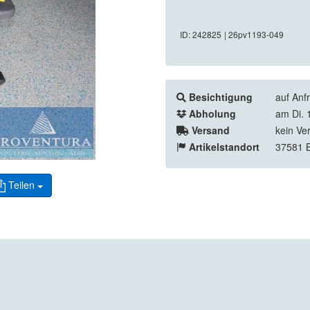
ID: 242825
| 26pv1193-049
Besichtigung
auf Anf
Abholung
am Di. 
Versand
kein Ve
Artikelstandort
37581 
Teilen