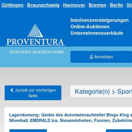
Göttingen
·
Braunschweig
·
Hannover
·
Bremen
·
Berlin
·
St
Insolvenzversteigerungen
Online-Auktionen
Unternehmensverkäufe
Anmelden
Kategorie(n)
>
Sport
zurück zur vorherigen
Seite
Lagerräumung: Geräte des Automatenaufsteller Bingo King a
Silverball, EMERALD Ice, Steuereinheiten, Fronten, Zubehörte