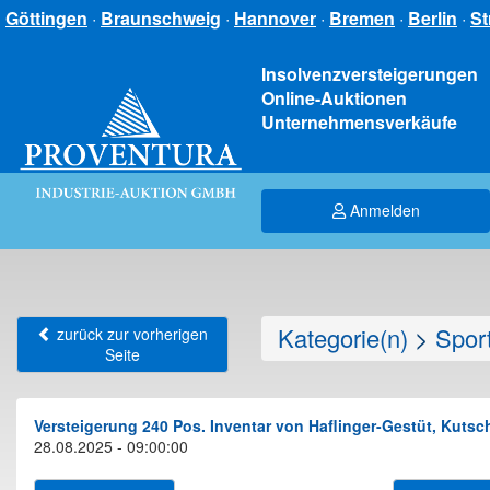
Göttingen
·
Braunschweig
·
Hannover
·
Bremen
·
Berlin
·
St
Insolvenzversteigerungen
Online-Auktionen
Unternehmensverkäufe
Anmelden
Kategorie(n)
>
Sport
zurück zur vorherigen
Seite
Versteigerung 240 Pos. Inventar von Haflinger-Gestüt, Kut
28.08.2025 - 09:00:00