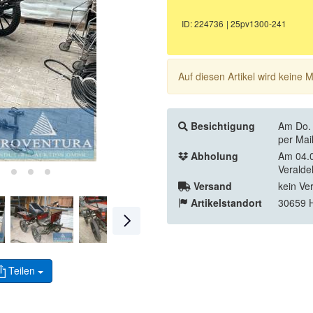
ID: 224736
| 25pv1300-241
Auf diesen Artikel wird keine
Besichtigung
Am Do. 
per Mai
Abholung
Am 04.0
Veraldeh
Versand
kein Ve
Artikelstandort
30659 
Teilen