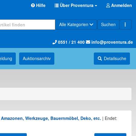
Hilfe
Über Proventura
Anmelden
Alle Kategorien
Suchen
0551 / 21 400
info@proventura.de
eldung
Auktions­archiv
Detailsuche
er Amazonen, Werkzeuge, Bauernmöbel, Deko, etc.
|
Endet: