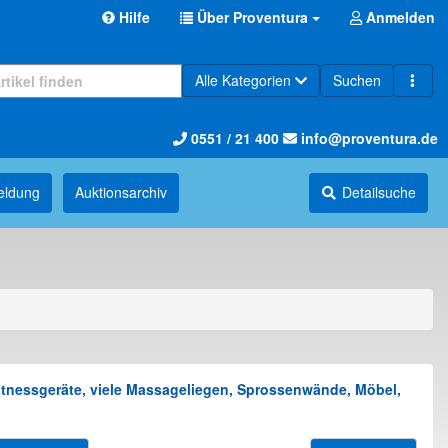
Hilfe
Über Proventura
Anmelden
Alle Kategorien
Suchen
0551 / 21 400
info@proventura.de
eldung
Auktions­archiv
Detailsuche
itnessgeräte, viele Massageliegen, Sprossenwände, Möbel,