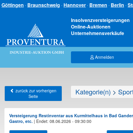
Göttingen
·
Braunschweig
·
Hannover
·
Bremen
·
Berlin
·
St
Insolvenzversteigerungen
Online-Auktionen
Unternehmensverkäufe
Anmelden
Kategorie(n)
>
Sport
zurück zur vorherigen
Seite
Versteigerung Restinventar aus Kurmittelhaus in Bad Gande
Gastro, etc.
|
Endet: 08.06.2026 - 09:30:00