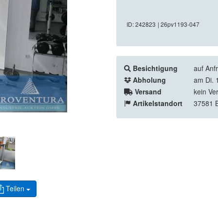
ID: 242823
| 26pv1193-047
Besichtigung
auf Anf
Abholung
am Di. 
Versand
kein Ve
Artikelstandort
37581 
Teilen