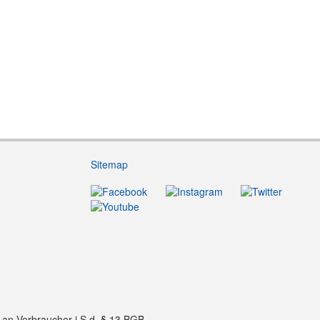
Sitemap
f an Verbraucher i.S.d. § 13 BGB.