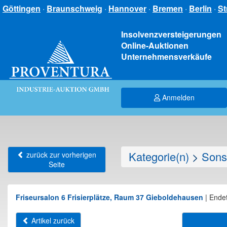
Göttingen
·
Braunschweig
·
Hannover
·
Bremen
·
Berlin
·
St
Insolvenzversteigerungen
Online-Auktionen
Unternehmensverkäufe
Anmelden
Kategorie(n)
>
Sons
zurück zur vorherigen
Seite
Friseursalon 6 Frisierplätze, Raum 37 Gieboldehausen
|
Endet
Artikel zurück