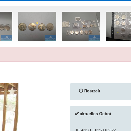
Restzeit
aktuelles Gebot
ID: 45671
| 16pv1139-22