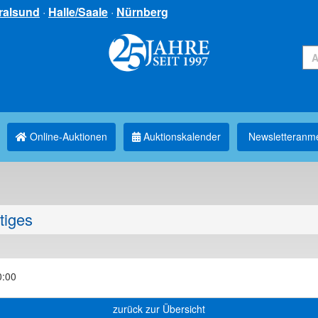
ralsund
·
Halle/Saale
·
Nürnberg
Online-Auktionen
Auktionskalender
Newsletter­anm
tiges
0:00
zurück zur Übersicht