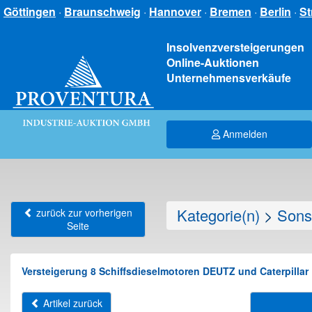
Göttingen
·
Braunschweig
·
Hannover
·
Bremen
·
Berlin
·
St
Insolvenzversteigerungen
Online-Auktionen
Unternehmensverkäufe
Anmelden
Kategorie(n)
>
Sons
zurück zur vorherigen
Seite
Versteigerung 8 Schiffsdieselmotoren DEUTZ und Caterpillar
Artikel zurück