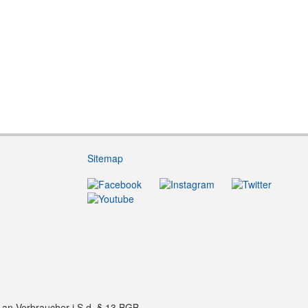
Sitemap
f an Verbraucher i.S.d. § 13 BGB.