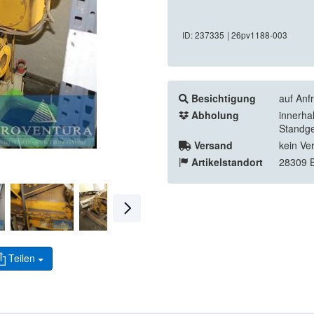
ID: 237335
| 26pv1188-003
Besichtigung
auf Anf
Abholung
innerha
Standge
Versand
kein Ve
Artikelstandort
28309 
Teilen