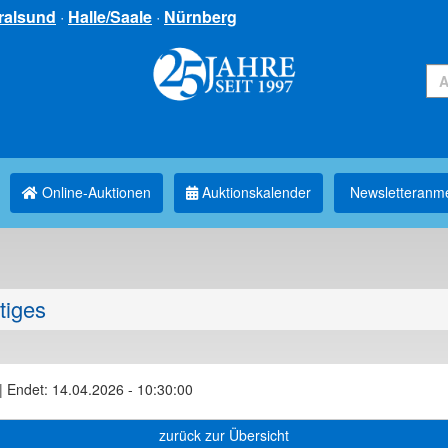
ralsund
·
Halle/Saale
·
Nürnberg
Online-Auktionen
Auktionskalender
Newsletter­anm
tiges
|
Endet: 14.04.2026 - 10:30:00
zurück zur Übersicht