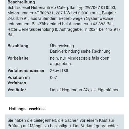
Beschreibung
Schiffsdiesel Nebenantrieb Caterpillar Typ 2W7067 0T9553,
Motornummer 4TB02831, 287 KW bei 2.000 1/min, Baujahr
24.06.1991, aus laufendem Betrieb wegen Systemwechsel
entnommen,
B/h-Zählerstand bei Ausbau ca. 143.883 B/h,
letzte Generalüberholung lt. Auftraggeber in 2024 bei 112.917
B/h
Bezahlung
Überweisung
Bankverbindung siehe Rechnung
Vorbehalte
nein, nur Mindestpreis falls oben
angegeben.
Verfahrensnummer
26pv1188
Position im
007
Verfahren
Verkäufer
Detlef Hegemann AG, als Eigentümer
Haftungsausschluss
Sie haben die Gelegenheit, die Sachen vor einem Kauf zur
Prüfung auf Mängel zu besichtigen. Der Verkauf gebrauchter