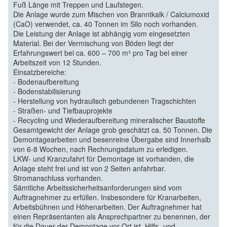
Fuß Länge mit Treppen und Laufstegen.
Die Anlage wurde zum Mischen von Branntkalk / Calciumoxid
(CaO) verwendet, ca. 40 Tonnen im Silo noch vorhanden.
Die Leistung der Anlage ist abhängig vom eingesetzten
Material. Bei der Vermischung von Böden liegt der
Erfahrungswert bei ca. 600 – 700 m³ pro Tag bei einer
Arbeitszeit von 12 Stunden.
Einsatzbereiche:
- Bodenaufbereitung
- Bodenstabilisierung
- Herstellung von hydraulisch gebundenen Tragschichten
- Straßen- und Tiefbauprojekte
- Recycling und Wiederaufbereitung mineralischer Baustoffe
Gesamtgewicht der Anlage grob geschätzt ca. 50 Tonnen. Die
Demontagearbeiten und besenreine Übergabe sind Innerhalb
von 6-8 Wochen, nach Rechnungsdatum zu erledigen.
LKW- und Kranzufahrt für Demontage ist vorhanden, die
Anlage steht frei und ist von 2 Seiten anfahrbar.
Stromanschluss vorhanden.
Sämtliche Arbeitssicherheitsanforderungen sind vom
Auftragnehmer zu erfüllen. Insbesondere für Kranarbeiten,
Arbeitsbühnen und Höhenarbeiten. Der Auftragnehmer hat
einen Repräsentanten als Ansprechpartner zu benennen, der
für die Dauer der Demontage vor Ort ist. Hilfs- und