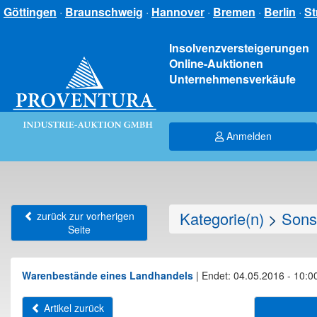
Göttingen
·
Braunschweig
·
Hannover
·
Bremen
·
Berlin
·
St
Insolvenzversteigerungen
Online-Auktionen
Unternehmensverkäufe
Anmelden
Kategorie(n)
>
Sons
zurück zur vorherigen
Seite
Warenbestände eines Landhandels
|
Endet: 04.05.2016 - 10:0
Artikel zurück