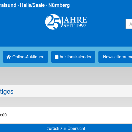
ralsund
·
Halle/Saale
·
Nürnberg
Online-Auktionen
Auktionskalender
Newsletter­anm
tiges
0:00
zurück zur Übersicht