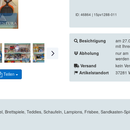
ID: 46864
| 15pv1288-011
Besichtigung
am 27.0
mit Ihr
Abholung
nur am 
werden 
Versand
kein Ve
Artikelstandort
37281 W
Teilen
 Brettspiele, Teddies, Schaufeln, Lampions, Frisbee, Sandkasten-Spiel