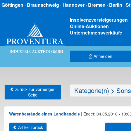
Göttingen
·
Braunschweig
·
Hannover
·
Bremen
·
Berlin
·
St
Insolvenzversteigerungen
Online-Auktionen
Unternehmensverkäufe
Anmelden
Kategorie(n)
>
Sons
zurück zur vorherigen
Seite
Warenbestände eines Landhandels
|
Endet: 04.05.2016 - 10:0
Artikel zurück