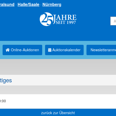
ralsund
·
Halle/Saale
·
Nürnberg
Online-Auktionen
Auktionskalender
Newsletter­anm
tiges
0:00
zurück zur Übersicht