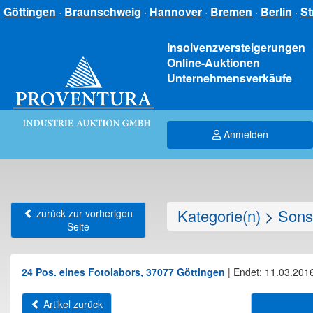
Göttingen
·
Braunschweig
·
Hannover
·
Bremen
·
Berlin
·
St
Insolvenzversteigerungen
Online-Auktionen
Unternehmensverkäufe
Anmelden
Kategorie(n)
>
Sons
zurück zur vorherigen
Seite
24 Pos. eines Fotolabors, 37077 Göttingen
|
Endet: 11.03.2016
Artikel zurück