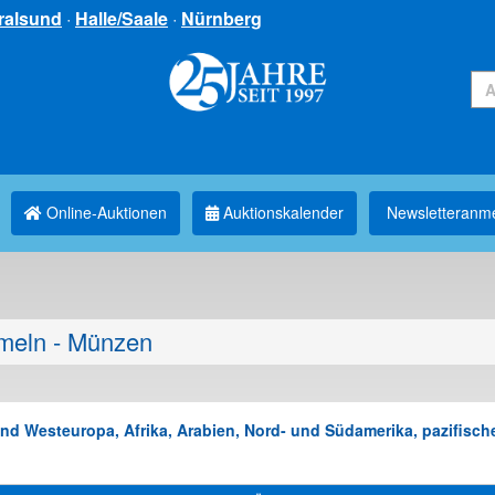
ralsund
·
Halle/Saale
·
Nürnberg
Online-Auktionen
Auktionskalender
Newsletter­anm
eln - Münzen
d Westeuropa, Afrika, Arabien, Nord- und Südamerika, pazifische