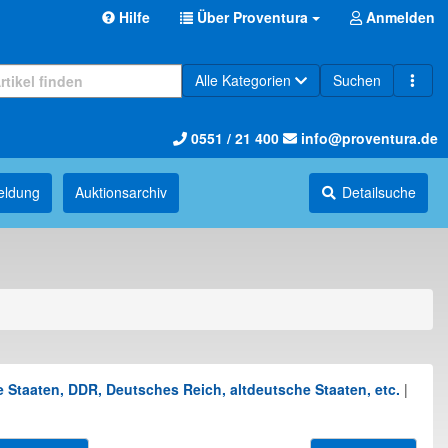
Hilfe
Über Proventura
Anmelden
Alle Kategorien
Suchen
0551 / 21 400
info@proventura.de
eldung
Auktions­archiv
Detailsuche
 Staaten, DDR, Deutsches Reich, altdeutsche Staaten, etc.
|