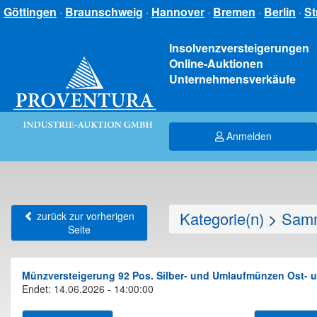
Göttingen
·
Braunschweig
·
Hannover
·
Bremen
·
Berlin
·
St
Insolvenzversteigerungen
Online-Auktionen
Unternehmensverkäufe
Anmelden
Kategorie(n)
>
Samm
zurück zur vorherigen
Seite
Münzversteigerung 92 Pos. Silber- und Umlaufmünzen Ost- un
Endet: 14.06.2026 - 14:00:00