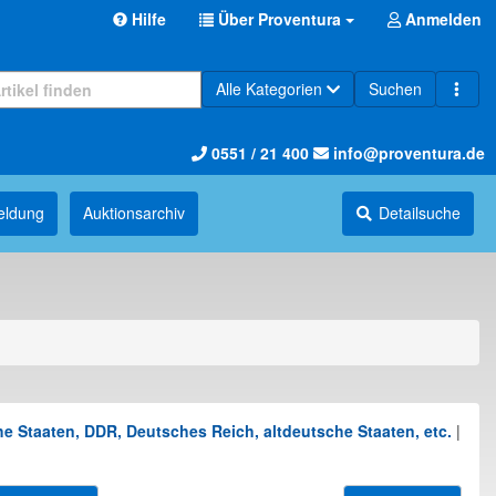
Hilfe
Über Proventura
Anmelden
Alle Kategorien
Suchen
0551 / 21 400
info@proventura.de
eldung
Auktions­archiv
Detailsuche
e Staaten, DDR, Deutsches Reich, altdeutsche Staaten, etc.
|