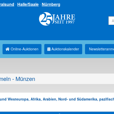
ralsund
·
Halle/Saale
·
Nürnberg
Online-Auktionen
Auktionskalender
Newsletter­anm
eln - Münzen
nd Westeuropa, Afrika, Arabien, Nord- und Südamerika, pazifisch