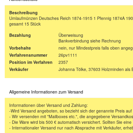
Beschreibung
Umlaufmünzen Deutsches Reich 1874-1915 1 Pfennig 1874A 190
gesamt 15 Stück
Bezahlung
Überweisung
Bankverbindung siehe Rechnung
Vorbehalte
nein, nur Mindestpreis falls oben ange
Verfahrensnummer
26pv1111
Position im Verfahren
2357
Verkäufer
Johanna Tölke, 37603 Holzminden als 
Allgemeine Informationen zum Versand
Informationen über Versand und Zahlung:
-Wird Versand angeboten, so bezieht sich der genannte Preis au
- Wir versenden mit "Mailboxes etc.", die angegebene Versandkos
- Die Ware wird bis 500 € automatisch versichert. Sollten Sie eine
- Internationaler Versand nur nach Absprache mit Verkäufer, erhe