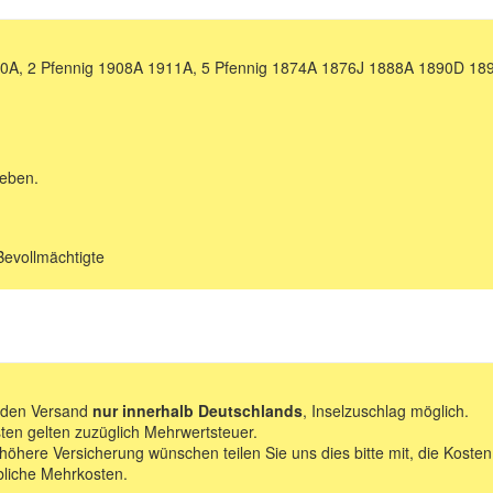
0A, 2 Pfennig 1908A 1911A, 5 Pfennig 1874A 1876J 1888A 1890D 18
geben.
Bevollmächtigte
f den Versand
nur innerhalb Deutschlands
, Inselzuschlag möglich.
ten gelten zuzüglich Mehrwertsteuer.
 höhere Versicherung wünschen teilen Sie uns dies bitte mit, die Kosten
bliche Mehrkosten.