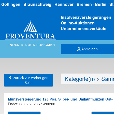
Göttingen
·
Braunschweig
·
Hannover
·
Bremen
·
Berlin
·
St
Insolvenzversteigerungen
Online-Auktionen
Unternehmensverkäufe
Anmelden
Kategorie(n)
>
Samm
zurück zur vorherigen
Seite
Münzversteigerung 128 Pos. Silber- und Umlaufmünzen Ost- u
Endet: 08.02.2026 - 14:00:00