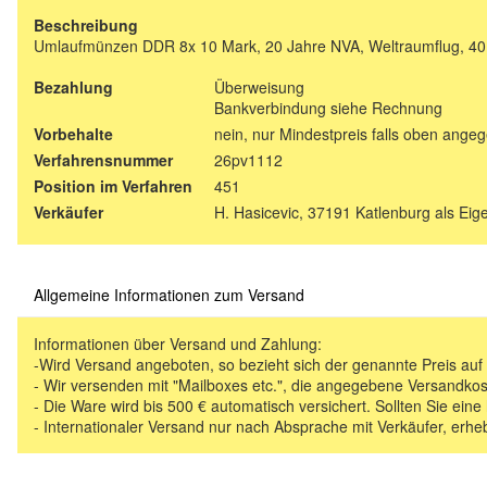
Beschreibung
Umlaufmünzen DDR 8x 10 Mark, 20 Jahre NVA, Weltraumflug, 40 
Bezahlung
Überweisung
Bankverbindung siehe Rechnung
Vorbehalte
nein, nur Mindestpreis falls oben ange
Verfahrensnummer
26pv1112
Position im Verfahren
451
Verkäufer
H. Hasicevic, 37191 Katlenburg als Ei
Allgemeine Informationen zum Versand
Informationen über Versand und Zahlung:
-Wird Versand angeboten, so bezieht sich der genannte Preis au
- Wir versenden mit "Mailboxes etc.", die angegebene Versandkos
- Die Ware wird bis 500 € automatisch versichert. Sollten Sie eine
- Internationaler Versand nur nach Absprache mit Verkäufer, erhe