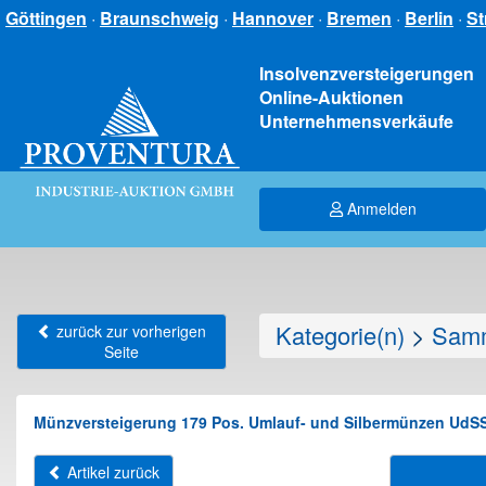
Göttingen
·
Braunschweig
·
Hannover
·
Bremen
·
Berlin
·
St
Insolvenzversteigerungen
Online-Auktionen
Unternehmensverkäufe
Anmelden
Kategorie(n)
>
Samm
zurück zur vorherigen
Seite
Münzversteigerung 179 Pos. Umlauf- und Silbermünzen UdSS
Artikel zurück