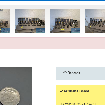
k
Restzeit
aktuelles Gebot
ID: 248538
| 26pv1112-451