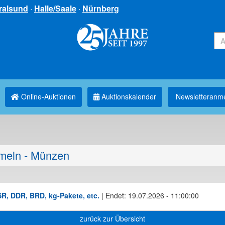
ralsund
·
Halle/Saale
·
Nürnberg
Online-Auktionen
Auktionskalender
Newsletter­anm
eln - Münzen
R, DDR, BRD, kg-Pakete, etc.
|
Endet: 19.07.2026 - 11:00:00
zurück zur Übersicht