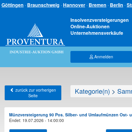
Göttingen
·
Braunschweig
·
Hannover
·
Bremen
·
Berlin
·
St
Insolvenzversteigerungen
Online-Auktionen
Unternehmensverkäufe
Anmelden
Kategorie(n)
>
Samm
zurück zur vorherigen
Seite
Münzversteigerung 90 Pos. Silber- und Umlaufmünzen Ost- un
Endet: 19.07.2026 - 14:00:00