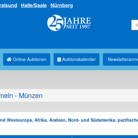
ralsund
·
Halle/Saale
·
Nürnberg
Online-Auktionen
Auktionskalender
Newsletter­anm
eln - Münzen
d Westeuropa, Afrika, Arabien, Nord- und Südamerika, pazifische