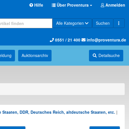
Hilfe
Über Proventura
Anmelden
Alle Kategorien
Suchen
0551 / 21 400
info@proventura.de
eldung
Auktions­archiv
Detailsuche
 Staaten, DDR, Deutsches Reich, altdeutsche Staaten, etc.
|