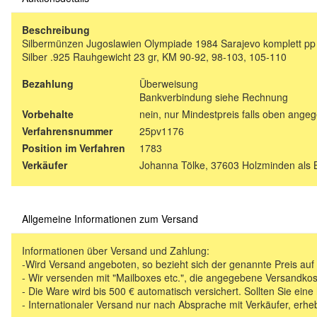
Beschreibung
Silbermünzen Jugoslawien Olympiade 1984 Sarajevo komplett pp 5x
Silber .925 Rauhgewicht 23 gr, KM 90-92, 98-103, 105-110
Bezahlung
Überweisung
Bankverbindung siehe Rechnung
Vorbehalte
nein, nur Mindestpreis falls oben ange
Verfahrensnummer
25pv1176
Position im Verfahren
1783
Verkäufer
Johanna Tölke, 37603 Holzminden als 
Allgemeine Informationen zum Versand
Informationen über Versand und Zahlung:
-Wird Versand angeboten, so bezieht sich der genannte Preis au
- Wir versenden mit "Mailboxes etc.", die angegebene Versandkos
- Die Ware wird bis 500 € automatisch versichert. Sollten Sie eine
- Internationaler Versand nur nach Absprache mit Verkäufer, erhe