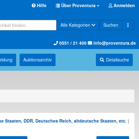
Hilfe
Über Proventura
Anmelden
Alle Kategorien
Suchen
0551 / 21 400
info@proventura.de
eldung
Auktions­archiv
Detailsuche
e Staaten, DDR, Deutsches Reich, altdeutsche Staaten, etc.
|