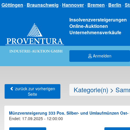
Göttingen
·
Braunschweig
·
Hannover
·
Bremen
·
Berlin
·
St
Insolvenzversteigerungen
Online-Auktionen
Unternehmensverkäufe
Anmelden
Kategorie(n)
>
Samm
zurück zur vorherigen
Seite
Münzversteigerung 333 Pos. Silber- und Umlaufmünzen Ost- u
Endet: 17.09.2025 - 12:00:00