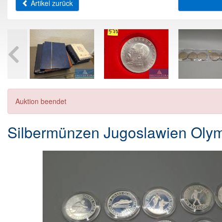
Artikel zurück
Auktion beendet
Silbermünzen Jugoslawien Olym