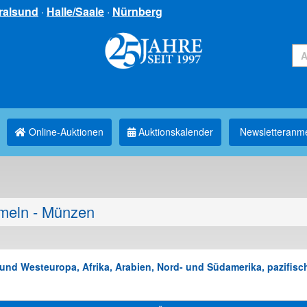
ralsund
·
Halle/Saale
·
Nürnberg
Online-Auktionen
Auktionskalender
Newsletter­anm
eln - Münzen
nd Westeuropa, Afrika, Arabien, Nord- und Südamerika, pazifisch