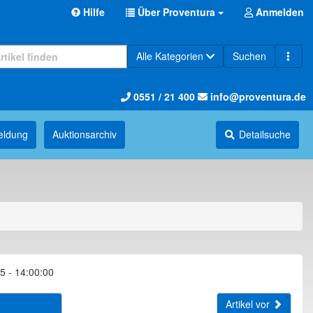
Hilfe
Über Proventura
Anmelden
Alle Kategorien
Suchen
0551 / 21 400
info@proventura.de
eldung
Auktions­archiv
Detailsuche
5 - 14:00:00
Artikel vor