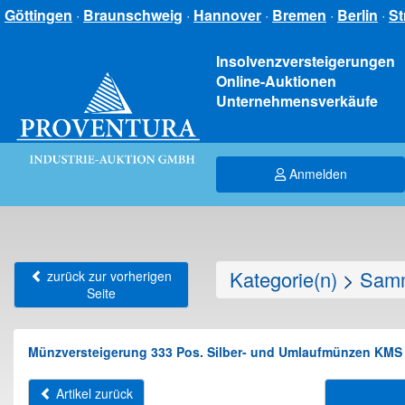
Göttingen
·
Braunschweig
·
Hannover
·
Bremen
·
Berlin
·
St
Insolvenzversteigerungen
Online-Auktionen
Unternehmensverkäufe
Anmelden
Kategorie(n)
>
Samm
zurück zur vorherigen
Seite
Münzversteigerung 333 Pos. Silber- und Umlaufmünzen KMS 
Artikel zurück