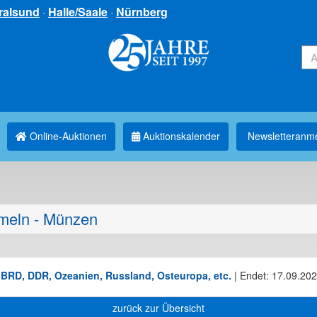
ralsund
·
Halle/Saale
·
Nürnberg
Online-Auktionen
Auktionskalender
Newsletter­anm
eln - Münzen
BRD, DDR, Ozeanien, Russland, Osteuropa, etc.
|
Endet: 17.09.202
zurück zur Übersicht