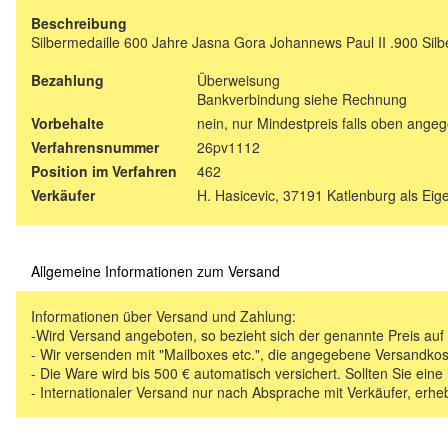
Beschreibung
Silbermedaille 600 Jahre Jasna Gora Johannews Paul II .900 Sil
Bezahlung
Überweisung
Bankverbindung siehe Rechnung
Vorbehalte
nein, nur Mindestpreis falls oben ange
Verfahrensnummer
26pv1112
Position im Verfahren
462
Verkäufer
H. Hasicevic, 37191 Katlenburg als Ei
Allgemeine Informationen zum Versand
Informationen über Versand und Zahlung:
-Wird Versand angeboten, so bezieht sich der genannte Preis au
- Wir versenden mit "Mailboxes etc.", die angegebene Versandkos
- Die Ware wird bis 500 € automatisch versichert. Sollten Sie eine
- Internationaler Versand nur nach Absprache mit Verkäufer, erhe