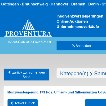
Göttingen
·
Braunschweig
·
Hannover
·
Bremen
·
Berlin
·
St
Insolvenzversteigerungen
Online-Auktionen
Unternehmensverkäufe
Anmelden
Kategorie(n)
>
Samm
zurück zur vorherigen
Seite
Münzversteigerung 179 Pos. Umlauf- und Silbermünzen UdSS
Artikel zurück