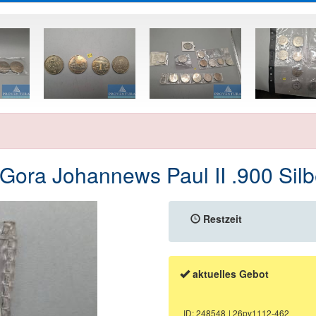
 Gora Johannews Paul II .900 Sil
Restzeit
aktuelles Gebot
ID: 248548
| 26pv1112-462