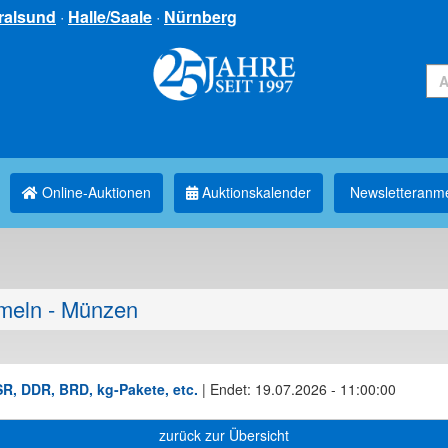
ralsund
·
Halle/Saale
·
Nürnberg
Online-Auktionen
Auktionskalender
Newsletter­anm
eln - Münzen
R, DDR, BRD, kg-Pakete, etc.
|
Endet: 19.07.2026 - 11:00:00
zurück zur Übersicht