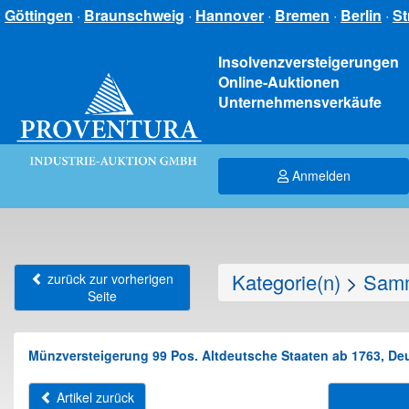
Göttingen
·
Braunschweig
·
Hannover
·
Bremen
·
Berlin
·
St
Insolvenzversteigerungen
Online-Auktionen
Unternehmensverkäufe
Anmelden
Kategorie(n)
>
Samm
zurück zur vorherigen
Seite
Münzversteigerung 99 Pos. Altdeutsche Staaten ab 1763, De
Artikel zurück