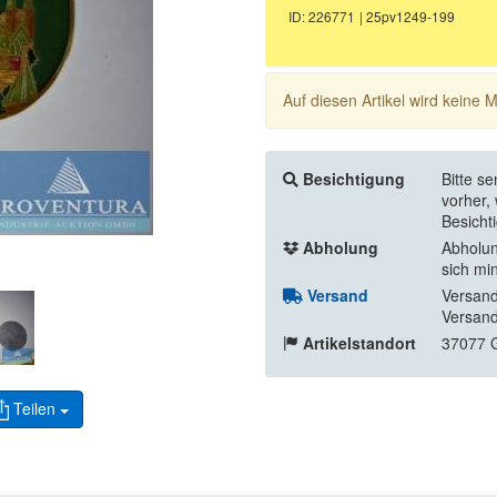
ID: 226771
| 25pv1249-199
Auf diesen Artikel wird keine
Besichtigung
Bitte s
vorher,
Besicht
Abholung
Abholun
sich mi
Versand
Versand
Versand
Artikelstandort
37077 G
Teilen