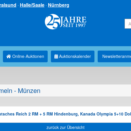
ralsund
·
Halle/Saale
·
Nürnberg
Online-Auktionen
Auktionskalender
Newsletter­anm
eln - Münzen
utsches Reich 2 RM + 5 RM Hindenburg, Kanada Olympia 5+10 Dol
zurück zur Übersicht