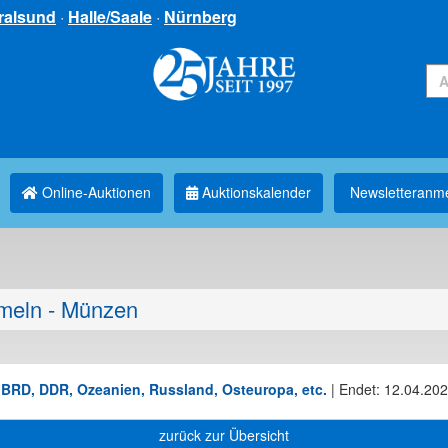
ralsund
·
Halle/Saale
·
Nürnberg
Online-Auktionen
Auktionskalender
Newsletter­anm
eln - Münzen
BRD, DDR, Ozeanien, Russland, Osteuropa, etc.
|
Endet: 12.04.202
zurück zur Übersicht