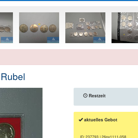
 Rubel
Restzeit
aktuelles Gebot
ID: 237793
| 26pv1111-058