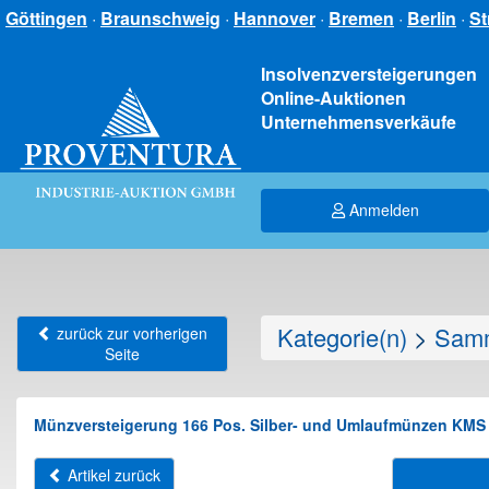
Göttingen
·
Braunschweig
·
Hannover
·
Bremen
·
Berlin
·
St
Insolvenzversteigerungen
Online-Auktionen
Unternehmensverkäufe
Anmelden
Kategorie(n)
>
Samm
zurück zur vorherigen
Seite
Münzversteigerung 166 Pos. Silber- und Umlaufmünzen KMS 
Artikel zurück