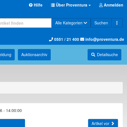
Hilfe
Über Proventura
Anmelden
Alle Kategorien
Suchen
0551 / 21 400
info@proventura.de
eldung
Auktions­archiv
Detailsuche
6 - 14:00:00
Artikel vor