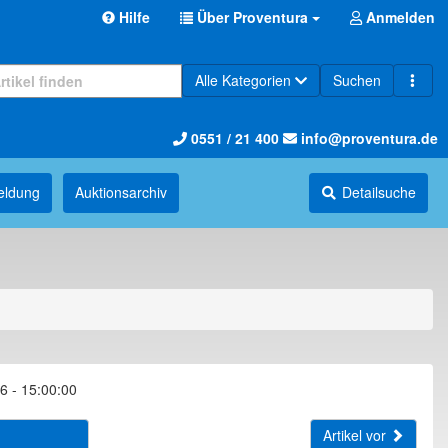
Hilfe
Über Proventura
Anmelden
Alle Kategorien
Suchen
0551 / 21 400
info@proventura.de
eldung
Auktions­archiv
Detailsuche
6 - 15:00:00
Artikel vor