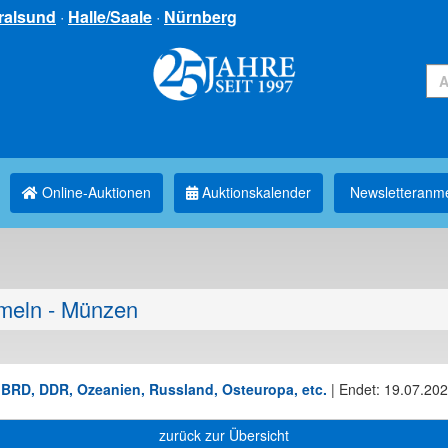
ralsund
·
Halle/Saale
·
Nürnberg
Online-Auktionen
Auktionskalender
Newsletter­anm
eln - Münzen
BRD, DDR, Ozeanien, Russland, Osteuropa, etc.
|
Endet: 19.07.202
zurück zur Übersicht