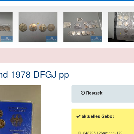
nd 1978 DFGJ pp
Restzeit
aktuelles Gebot
ID: 248795
| 26pv1111-179