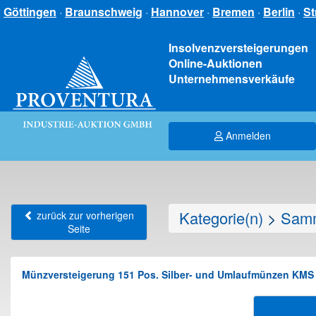
Göttingen
·
Braunschweig
·
Hannover
·
Bremen
·
Berlin
·
St
Insolvenzversteigerungen
Online-Auktionen
Unternehmensverkäufe
Anmelden
Kategorie(n)
>
Samm
zurück zur vorherigen
Seite
Münzversteigerung 151 Pos. Silber- und Umlaufmünzen KMS 