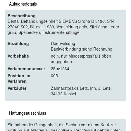
Auktionsdetails
Beschreibung
Dental-Behandlungseinheit SIEMENS Sirona D 3196, S/N
27646 S02, Bj. evtl. 1983, Verkleidung gelb, Sitzfläche Leder
grau, Speibecken, Instrumentenablage
Bezahlung
Überweisung
Bankverbindung siehe Rechnung
Vorbehalte
nein, nur Mindestpreis falls oben
angegeben.
Verfahrensnummer
25pv1234
Position im
005
Verfahren
Verkäufer
Zahnarztpraxis Letz, Inh. J. Letz,
34132 Kassel
Haftungsausschluss
Sie haben die Gelegenheit, die Sachen vor einem Kauf zur
Prüfung auf Mängel zu besichtigen. Der Verkauf gebrauchter