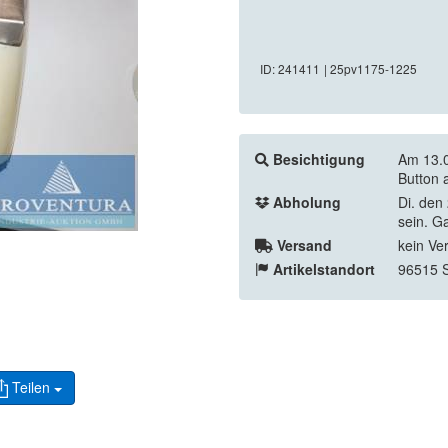
ID: 241411
| 25pv1175-1225
Besichtigung
Am 13.0
Button 
Abholung
Di. den
sein. G
Versand
kein Ve
Artikelstandort
96515 
Teilen