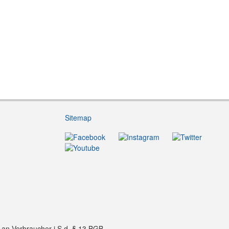
Sitemap
f an Verbraucher i.S.d. § 13 BGB.