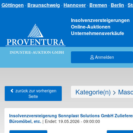
Göttingen
·
Braunschweig
·
Hannover
·
Bremen
·
Berlin
·
St
Insolvenzversteigerungen
Online-Auktionen
Unternehmensverkäufe
Anmelden
Kategorie(n)
>
Masc
zurück zur vorherigen
Seite
Insolvenzversteigerung Sonnplast Solutions GmbH Zulieferer 
Büromöbel, etc.
|
Endet: 19.05.2026 - 09:00:00