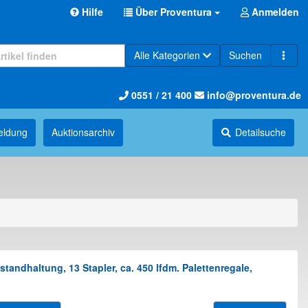
Hilfe
Über Proventura
Anmelden
Alle Kategorien
Suchen
0551 / 21 400
info@proventura.de
eldung
Auktions­archiv
Detailsuche
andhaltung, 13 Stapler, ca. 450 lfdm. Palettenregale,