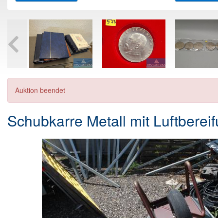
Auktion beendet
Schubkarre Metall mit Luftberei