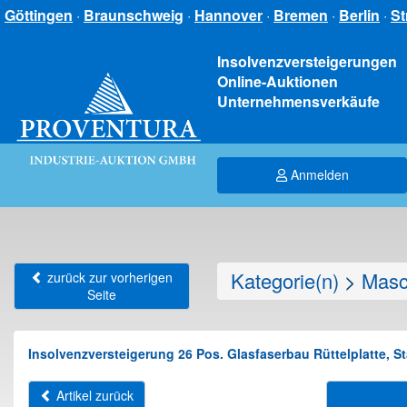
Göttingen
·
Braunschweig
·
Hannover
·
Bremen
·
Berlin
·
St
Insolvenzversteigerungen
Online-Auktionen
Unternehmensverkäufe
Anmelden
Kategorie(n)
>
Masc
zurück zur vorherigen
Seite
Insolvenzversteigerung 26 Pos. Glasfaserbau Rüttelplatte, S
Artikel zurück