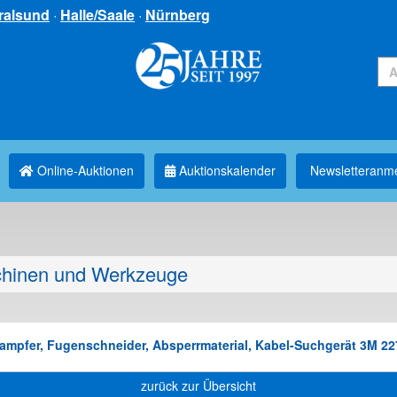
ralsund
·
Halle/Saale
·
Nürnberg
Online-Auktionen
Auktionskalender
Newsletter­anm
hinen und Werkzeuge
tampfer, Fugenschneider, Absperrmaterial, Kabel-Suchgerät 3M 227
zurück zur Übersicht