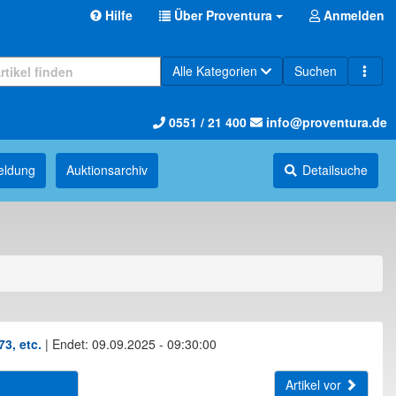
Hilfe
Über Proventura
Anmelden
Alle Kategorien
Suchen
0551 / 21 400
info@proventura.de
eldung
Auktions­archiv
Detailsuche
3, etc.
|
Endet: 09.09.2025 - 09:30:00
Artikel vor