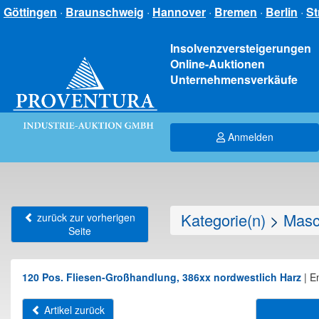
Göttingen
·
Braunschweig
·
Hannover
·
Bremen
·
Berlin
·
St
Insolvenzversteigerungen
Online-Auktionen
Unternehmensverkäufe
Anmelden
Kategorie(n)
>
Masc
zurück zur vorherigen
Seite
120 Pos. Fliesen-Großhandlung, 386xx nordwestlich Harz
|
E
Artikel zurück