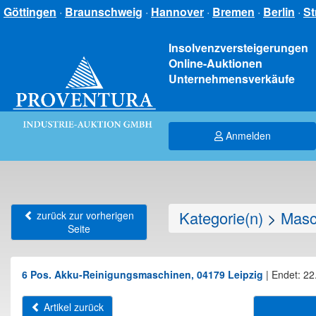
Göttingen
·
Braunschweig
·
Hannover
·
Bremen
·
Berlin
·
St
Insolvenzversteigerungen
Online-Auktionen
Unternehmensverkäufe
Anmelden
Kategorie(n)
>
Masc
zurück zur vorherigen
Seite
6 Pos. Akku-Reinigungsmaschinen, 04179 Leipzig
|
Endet: 22
Artikel zurück