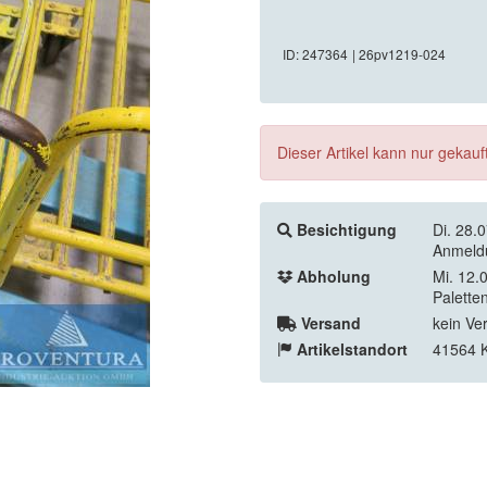
ID: 247364
| 26pv1219-024
Dieser Artikel kann nur gekau
Besichtigung
Di. 28.
Anmeldu
Abholung
Mi. 12.
Palette
Versand
kein Ve
Artikelstandort
41564 K