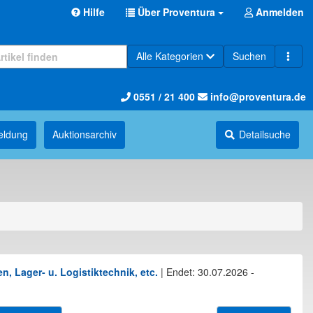
Hilfe
Über Proventura
Anmelden
Alle Kategorien
Suchen
0551 / 21 400
info@proventura.de
eldung
Auktions­archiv
Detailsuche
, Lager- u. Logistiktechnik, etc.
|
Endet: 30.07.2026 -