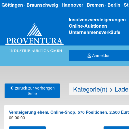
Göttingen
·
Braunschweig
·
Hannover
·
Bremen
·
Berlin
·
St
Insolvenzversteigerungen
Online-Auktionen
Unternehmensverkäufe
Anmelden
Kategorie(n)
>
Lade
zurück zur vorherigen
Seite
Versteigerung ehem. Online-Shop: 570 Positionen, 2.500 Euro
09:00:00