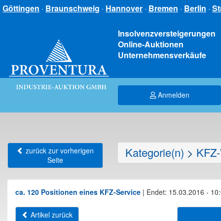
Göttingen
·
Braunschweig
·
Hannover
·
Bremen
·
Berlin
·
St
Insolvenzversteigerungen
Online-Auktionen
Unternehmensverkäufe
Anmelden
Kategorie(n)
>
KFZ-
zurück zur vorherigen
Seite
ca. 120 Positionen eines KFZ-Service
|
Endet: 15.03.2016 - 10
Artikel zurück