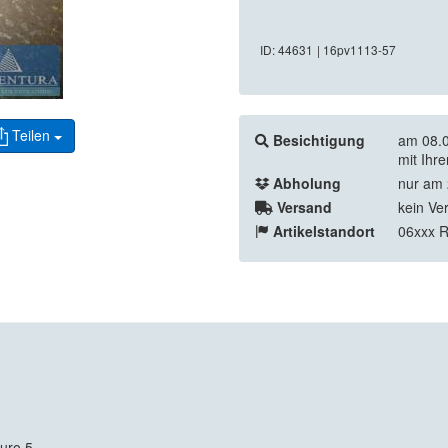
ID: 44631
| 16pv1113-57
Teilen
Besichtigung
am 08.0
mit Ihr
Abholung
nur am 
Versand
kein Ve
Artikelstandort
06xxx 
uro 5,-