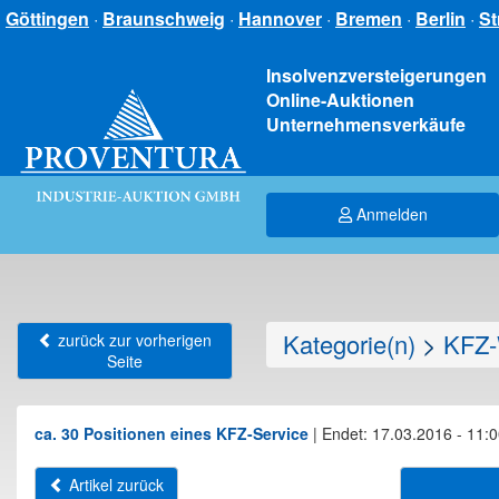
Göttingen
·
Braunschweig
·
Hannover
·
Bremen
·
Berlin
·
St
Insolvenzversteigerungen
Online-Auktionen
Unternehmensverkäufe
Anmelden
Kategorie(n)
>
KFZ-
zurück zur vorherigen
Seite
ca. 30 Positionen eines KFZ-Service
|
Endet: 17.03.2016 - 11:
Artikel zurück