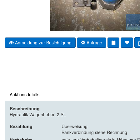
Anmeldung zur Besichtigung
Anfrage
Auktionsdetails
Beschreibung
Hydraulik-Wagenheber, 2 St.
Bezahlung
Überweisung
Bankverbindung siehe Rechnung
Vorbehalte
nein, nur Vorbehaltspreis in Höhe von E