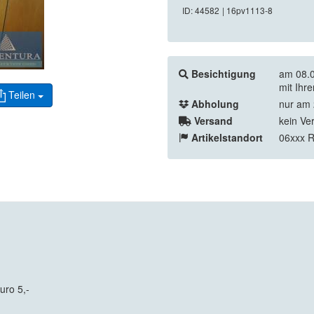
ID: 44582
| 16pv1113-8
Besichtigung
am 08.0
mit Ihr
Teilen
Abholung
nur am 
Versand
kein Ve
Artikelstandort
06xxx 
uro 5,-