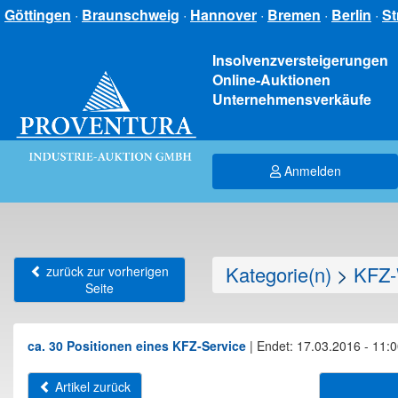
Göttingen
·
Braunschweig
·
Hannover
·
Bremen
·
Berlin
·
St
Insolvenzversteigerungen
Online-Auktionen
Unternehmensverkäufe
Anmelden
Kategorie(n)
>
KFZ-
zurück zur vorherigen
Seite
ca. 30 Positionen eines KFZ-Service
|
Endet: 17.03.2016 - 11:
Artikel zurück