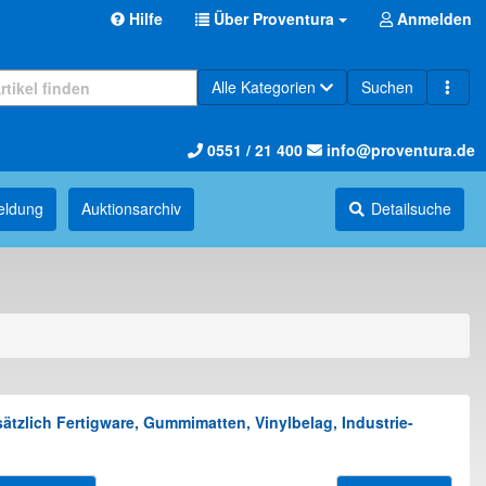
Hilfe
Über Proventura
Anmelden
Alle Kategorien
Suchen
0551 / 21 400
info@proventura.de
eldung
Auktions­archiv
Detailsuche
ätzlich Fertigware, Gummimatten, Vinylbelag, Industrie-