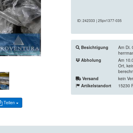
ID: 242333
| 25pv1377-035
Besichtigung
Am Di. 
herrma
Abholung
Am 10.0
Ort, ke
berechn
Versand
kein Ve
Artikelstandort
15230 F
Teilen