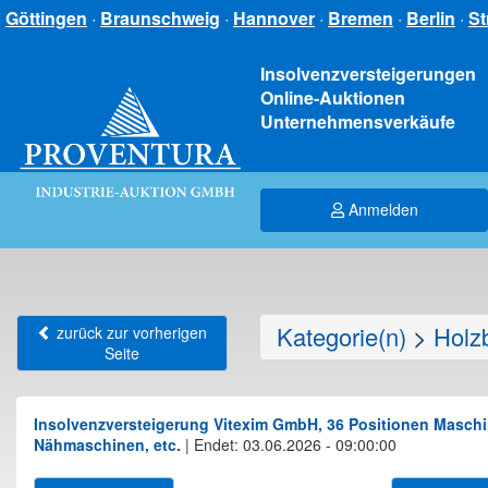
Göttingen
·
Braunschweig
·
Hannover
·
Bremen
·
Berlin
·
St
Insolvenzversteigerungen
Online-Auktionen
Unternehmensverkäufe
Anmelden
Kategorie(n)
>
Holz
zurück zur vorherigen
Seite
Insolvenzversteigerung Vitexim GmbH, 36 Positionen Maschine
Nähmaschinen, etc.
|
Endet: 03.06.2026 - 09:00:00