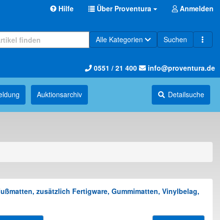
Hilfe
Über Proventura
Anmelden
Alle Kategorien
Suchen
0551 / 21 400
info@proventura.de
eldung
Auktions­archiv
Detailsuche
Fußmatten, zusätzlich Fertigware, Gummimatten, Vinylbelag,