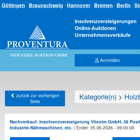
Göttingen
·
Braunschweig
·
Hannover
·
Bremen
·
Berlin
·
St
Insolvenzversteigerungen
Online-Auktionen
Unternehmensverkäufe
Anmelden
Kategorie(n)
>
Holz
zurück zur vorherigen
Seite
Nachverkauf: Insolvenzversteigerung Vitexim GmbH, 36 Posit
Industrie-Nähmaschinen, etc.
|
Endet: 05.06.2026 - 09:00:00