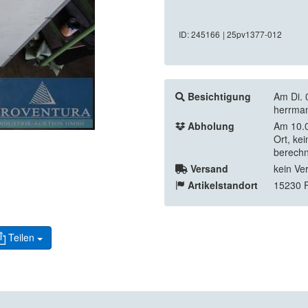
ID: 245166
| 25pv1377-012
Besichtigung
Am Di. 
herrma
Abholung
Am 10.0
Ort, ke
berechn
Versand
kein Ve
Artikelstandort
15230 F
Teilen