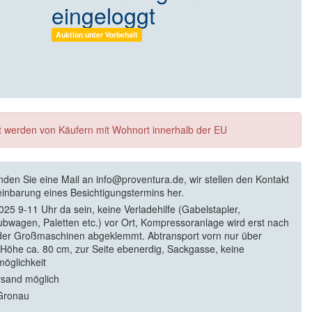
eingeloggt
Auktion unter Vorbehalt
ft werden von Käufern mit Wohnort innerhalb der EU
enden Sie eine Mail an info@proventura.de, wir stellen den Kontakt
einbarung eines Besichtigungstermins her.
025 9-11 Uhr da sein, keine Verladehilfe (Gabelstapler,
bwagen, Paletten etc.) vor Ort, Kompressoranlage wird erst nach
er Großmaschinen abgeklemmt. Abtransport vorn nur über
öhe ca. 80 cm, zur Seite ebenerdig, Sackgasse, keine
öglichkeit
rsand möglich
Gronau