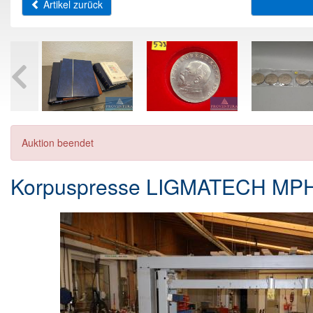
Artikel zurück
Auktion beendet
Korpuspresse LIGMATECH MPH2