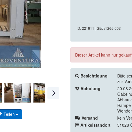
ID: 221911
| 25pv1265-003
Dieser Artikel kann nur gekau
Besichtigung
Bitte s
zur Ver
Abholung
20.08.2
Gabelhu
Abbau d
Rampe H
Wendem
Teilen
Versand
kein Ve
Artikelstandort
31028 