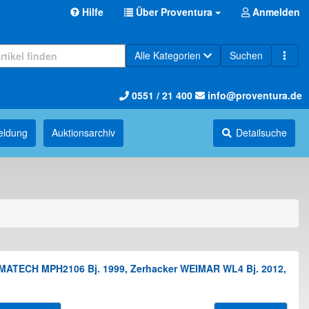
Hilfe
Über Proventura
Anmelden
Alle Kategorien
Suchen
0551 / 21 400
info@proventura.de
eldung
Auktions­archiv
Detailsuche
GMATECH MPH2106 Bj. 1999, Zerhacker WEIMAR WL4 Bj. 2012,