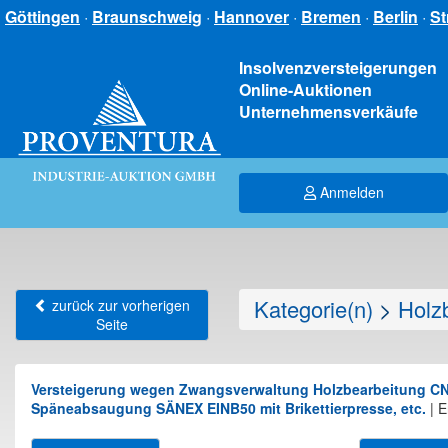
Göttingen
·
Braunschweig
·
Hannover
·
Bremen
·
Berlin
·
St
Insolvenzversteigerungen
Online-Auktionen
Unternehmensverkäufe
Anmelden
Kategorie(n)
>
Holz
zurück zur vorherigen
Seite
Versteigerung wegen Zwangsverwaltung Holzbearbeitung CN
Späneabsaugung SÄNEX EINB50 mit Brikettierpresse, etc.
|
E