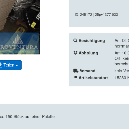
ID: 245172
| 25pv1377-033
Besichtigung
Am Di. 
herrma
Abholung
Am 10.0
Ort, ke
berechn
Teilen
Versand
kein Ve
Artikelstandort
15230 F
. 150 Stück auf einer Palette