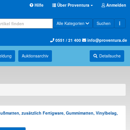
Hilfe
Über Proventura
Anmelden
Alle Kategorien
Suchen
0551 / 21 400
info@proventura.de
eldung
Auktions­archiv
Detailsuche
Fußmatten, zusätzlich Fertigware, Gummimatten, Vinylbelag,