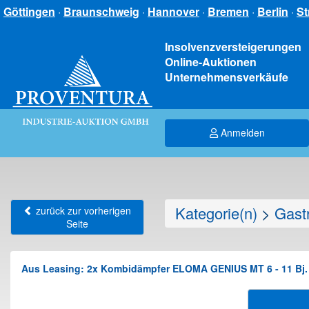
Göttingen
·
Braunschweig
·
Hannover
·
Bremen
·
Berlin
·
St
Insolvenzversteigerungen
Online-Auktionen
Unternehmensverkäufe
Anmelden
Kategorie(n)
>
Gastr
zurück zur vorherigen
Seite
Aus Leasing: 2x Kombidämpfer ELOMA GENIUS MT 6 - 11 Bj.