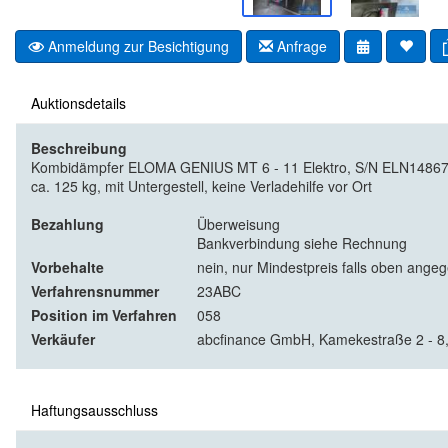
Anmeldung zur Besichtigung
Anfrage
Auktionsdetails
Beschreibung
Kombidämpfer ELOMA GENIUS MT 6 - 11 Elektro, S/N ELN148673,
ca. 125 kg, mit Untergestell, keine Verladehilfe vor Ort
Bezahlung
Überweisung
Bankverbindung siehe Rechnung
Vorbehalte
nein, nur Mindestpreis falls oben ange
Verfahrensnummer
23ABC
Position im Verfahren
058
Verkäufer
abcfinance GmbH, Kamekestraße 2 - 8
Haftungsausschluss