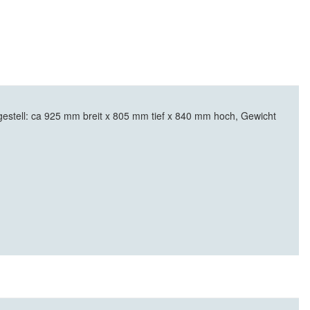
tell: ca 925 mm breit x 805 mm tief x 840 mm hoch, Gewicht