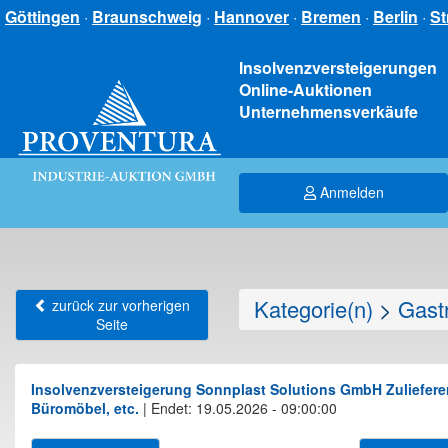
Göttingen
·
Braunschweig
·
Hannover
·
Bremen
·
Berlin
·
St
Insolvenzversteigerungen
Online-Auktionen
Unternehmensverkäufe
Anmelden
Kategorie(n)
>
Gastr
zurück zur vorherigen
Seite
Insolvenzversteigerung Sonnplast Solutions GmbH Zulieferer 
Büromöbel, etc.
|
Endet: 19.05.2026 - 09:00:00