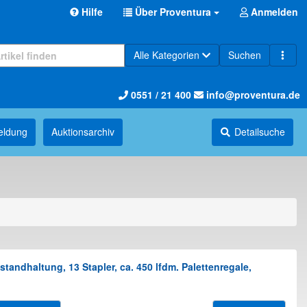
Hilfe
Über Proventura
Anmelden
Alle Kategorien
Suchen
0551 / 21 400
info@proventura.de
eldung
Auktions­archiv
Detailsuche
andhaltung, 13 Stapler, ca. 450 lfdm. Palettenregale,