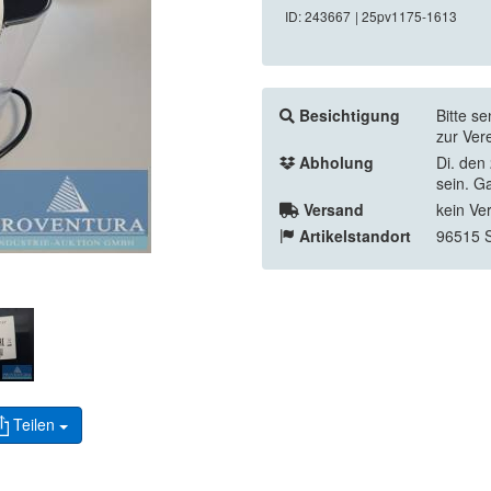
ID: 243667
| 25pv1175-1613
Besichtigung
Bitte s
zur Ver
Abholung
Di. den
sein. G
Versand
kein Ve
Artikelstandort
96515 
Teilen