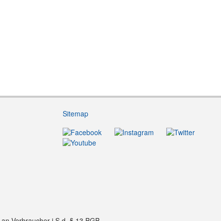
Sitemap
f an Verbraucher i.S.d. § 13 BGB.