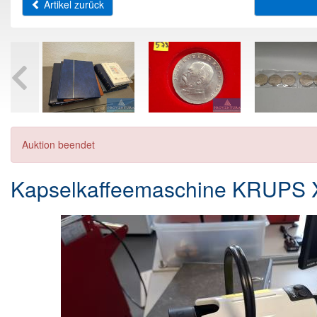
Artikel zurück
Auktion beendet
Kapselkaffeemaschine KRUPS