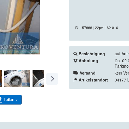
ID: 157888
| 22pv1162-016
Besichtigung
auf Anf
Abholung
Do. 02.
Parkmög
Versand
kein Ve
Artikelstandort
04177 L
Teilen