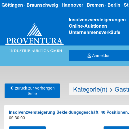
Göttingen
·
Braunschweig
·
Hannover
·
Bremen
·
Berlin
·
St
Insolvenzversteigerungen
Online-Auktionen
Unternehmensverkäufe
Anmelden
Kategorie(n)
>
Gastr
zurück zur vorherigen
Seite
Insolvenzversteigerung Bekleidungsgeschäft, 40 Positionen:
09:30:00