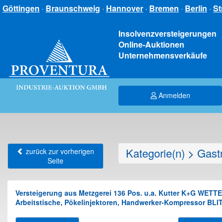
Göttingen
·
Braunschweig
·
Hannover
·
Bremen
·
Berlin
·
St
Insolvenzversteigerungen
Online-Auktionen
Unternehmensverkäufe
Anmelden
Kategorie(n)
>
Gastr
zurück zur vorherigen
Seite
Versteigerung aus Metzgerei 136 Pos. u.a. Kutter K+G WETT
Arbeitstische, Pökelinjektoren, Handwerker-Kompressor BLIT