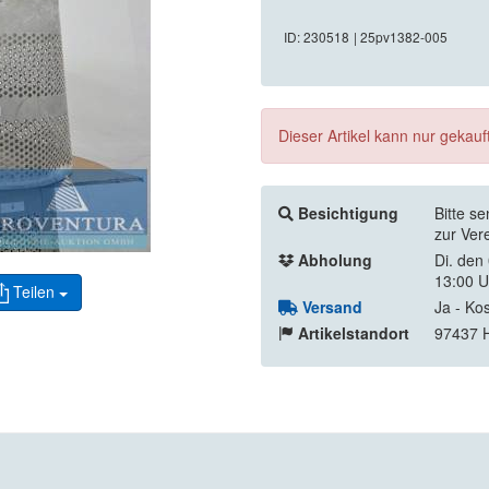
ID: 230518
| 25pv1382-005
Dieser Artikel kann nur gekau
Besichtigung
Bitte s
zur Ver
Abholung
Di. den
13:00 U
Teilen
Versand
Ja - Ko
Artikelstandort
97437 H