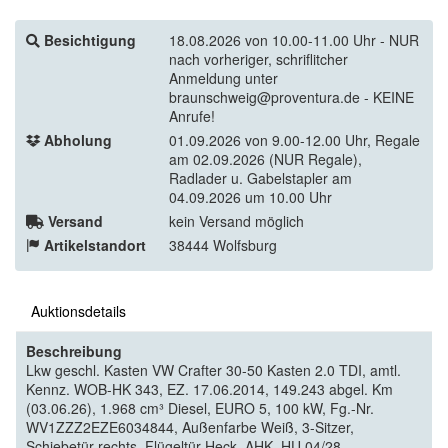
Besichtigung
18.08.2026 von 10.00-11.00 Uhr - NUR
nach vorheriger, schriflitcher
Anmeldung unter
braunschweig@proventura.de - KEINE
Anrufe!
Abholung
01.09.2026 von 9.00-12.00 Uhr, Regale
am 02.09.2026 (NUR Regale),
Radlader u. Gabelstapler am
04.09.2026 um 10.00 Uhr
Versand
kein Versand möglich
Artikelstandort
38444 Wolfsburg
Auktionsdetails
Beschreibung
Lkw geschl. Kasten VW Crafter 30-50 Kasten 2.0 TDI, amtl.
Kennz. WOB-HK 343, EZ. 17.06.2014, 149.243 abgel. Km
(03.06.26), 1.968 cm³ Diesel, EURO 5, 100 kW, Fg.-Nr.
WV1ZZZ2EZE6034844, Außenfarbe Weiß, 3-Sitzer,
Schiebetür rechts, Flügeltür Heck, AHK, HU 04/28