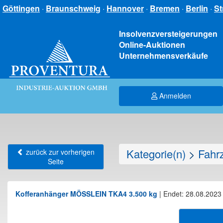
Göttingen
·
Braunschweig
·
Hannover
·
Bremen
·
Berlin
·
St
Insolvenzversteigerungen
Online-Auktionen
Unternehmensverkäufe
Anmelden
Kategorie(n)
>
Fahr
zurück zur vorherigen
Seite
Kofferanhänger MÖSSLEIN TKA4 3.500 kg
|
Endet: 28.08.2023 