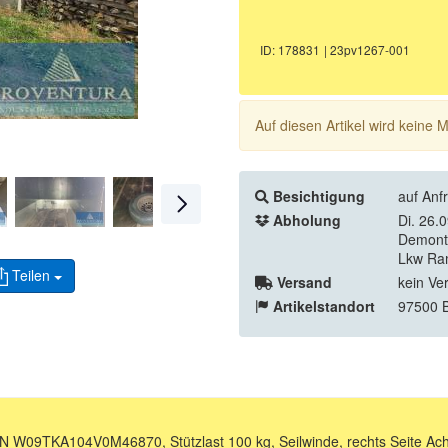
ID: 178831
| 23pv1267-001
Auf diesen Artikel wird keine
Besichtigung
auf Anf
Abholung
Di. 26.
Demonta
Lkw Ra
Teilen
Versand
kein Ve
Artikelstandort
97500 
 W09TKA104V0M46870, Stützlast 100 kg, Seilwinde, rechts Seite Ach