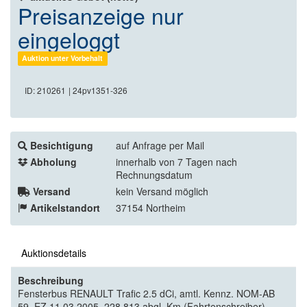
Preisanzeige nur
eingeloggt
Auktion unter Vorbehalt
ID: 210261
| 24pv1351-326
Besichtigung
auf Anfrage per Mail
Abholung
innerhalb von 7 Tagen nach
Rechnungsdatum
Versand
kein Versand möglich
Artikelstandort
37154 Northeim
Auktionsdetails
Beschreibung
Fensterbus RENAULT Trafic 2.5 dCi, amtl. Kennz. NOM-AB
59, EZ 11.03.2005, 228.813 abgl. Km (Fahrtenschreiber),